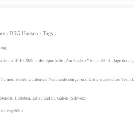
ory :
BSG Hausen
- Tags :
gung.
wurde am 18.10.2025 in der Sporthalle „Am Stadtsee“ in der 22. Auflage durch
ge Turnier, Zweite wurden die Neubrandenburger und Dritte wurde unser Team
tendal, Holleben, Zittau und St. Gallen (Schweiz).
 durchgeführt.