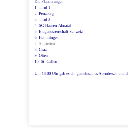
Die Platzierungen:
1. Tirol 1
2. ⁠Penzberg
⁠3. Tirol 2
⁠4. SG Hausen-Ahnatal
⁠5. Eidgenossenschaft Schweiz
⁠6. Hemmingen
7. Amstetten
⁠8. Graz
⁠9. Olten
⁠10. St. Gallen
Um 18:00 Uhr gab es ein gemeinsames Abendessen und di