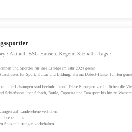
gssportler
ory :
Aktuell
,
BSG Hausen
,
Kegeln
,
Sitzball
- Tags :
rinnen und Sportler für ihre Erfolge im Jahr 2024 geehrt.
 Ausschusses für Sport, Kultur und Bildung, Karina Döbert-Haase, führten gem
ste – die Leistungen sind beeindruckend. Diese Ehrungen verdeutlichen die Vie
k und Schießsport über Schach, Boule, Capoeira und Tanzsport bis hin zu Wasser
stungen auf Landesebene verliehen.
undesebene aus.
n Spitzenleistungen vorbehalten.