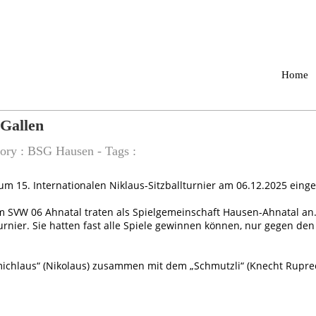
Home
 Gallen
gory :
BSG Hausen
- Tags :
um 15. Internationalen Niklaus-Sitzballturnier am 06.12.2025 eing
 SVW 06 Ahnatal traten als Spielgemeinschaft Hausen-Ahnatal an.
rnier. Sie hatten fast alle Spiele gewinnen können, nur gegen d
chlaus“ (Nikolaus) zusammen mit dem „Schmutzli“ (Knecht Ruprec