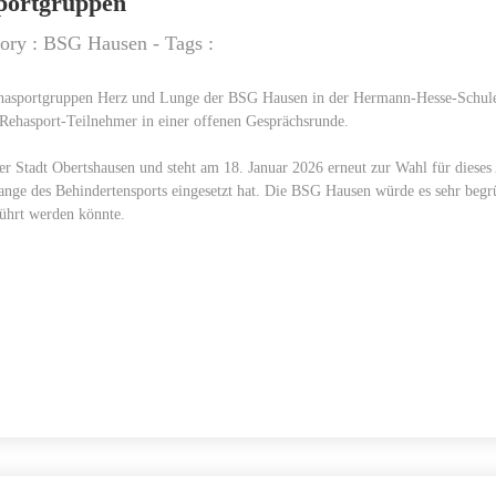
portgruppen
gory :
BSG Hausen
- Tags :
ehasportgruppen Herz und Lunge der BSG Hausen in der Hermann-Hesse-Schule. E
 Rehasport-Teilnehmer in einer offenen Gesprächsrunde.
er Stadt Obertshausen und steht am 18. Januar 2026 erneut zur Wahl für dieses A
Belange des Behindertensports eingesetzt hat. Die BSG Hausen würde es sehr b
führt werden könnte.