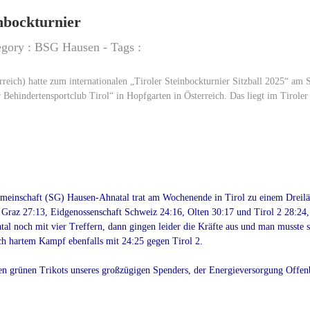
inbockturnier
egory :
BSG Hausen
- Tags :
reich) hatte zum internationalen „Tiroler Steinbockturnier Sitzball 2025“ am 
Behindertensportclub Tirol“ in Hopfgarten in Österreich. Das liegt im Tiroler 
gemeinschaft (SG) Hausen-Ahnatal trat am Wochenende in Tirol zu einem Dreilä
Graz 27:13, Eidgenossenschaft Schweiz 24:16, Olten 30:17 und Tirol 2 28:24, 
al noch mit vier Treffern, dann gingen leider die Kräfte aus und man musste s
ach hartem Kampf ebenfalls mit 24:25 gegen Tirol 2.
en grünen Trikots unseres großzügigen Spenders, der Energieversorgung Offenb