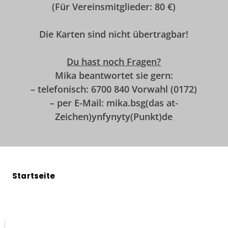
(Für Vereinsmitglieder: 80 €)
Die Karten sind nicht übertragbar!
Du hast noch Fragen?
Mika beantwortet sie gern:
– telefonisch: 6700 840 Vorwahl (0172)
– per E-Mail: mika.bsg(das at-
Zeichen)ynfynyty(Punkt)de
Startseite