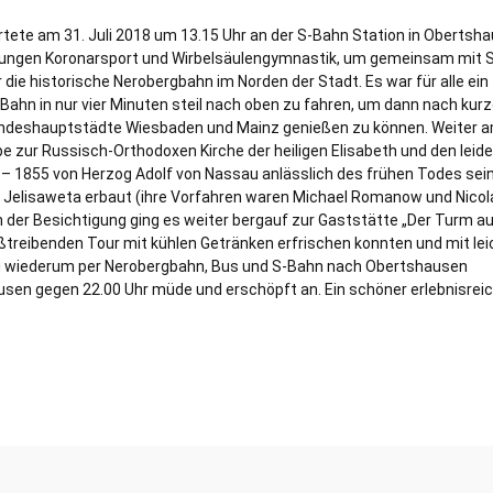
tete am 31. Juli 2018 um 13.15 Uhr an der S-Bahn Station in Obertsha
eilungen Koronarsport und Wirbelsäulengymnastik, um gemeinsam mit 
die historische Nerobergbahn im Norden der Stadt. Es war für alle ein
Bahn in nur vier Minuten steil nach oben zu fahren, um dann nach kurz
Landeshauptstädte Wiesbaden und Mainz genießen zu können. Weiter 
 zur Russisch-Orthodoxen Kirche der heiligen Elisabeth und den leide
 – 1855 von Herzog Adolf von Nassau anlässlich des frühen Todes sei
n Jelisaweta erbaut (ihre Vorfahren waren Michael Romanow und Nico
ach der Besichtigung ging es weiter bergauf zur Gaststätte „Der Turm a
ßtreibenden Tour mit kühlen Getränken erfrischen konnten und mit lei
g wiederum per Nerobergbahn, Bus und S-Bahn nach Obertshausen
usen gegen 22.00 Uhr müde und erschöpft an. Ein schöner erlebnisrei