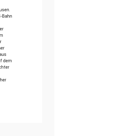
usen.
S-Bahn
er
am
r
ner
laus
uf dem
chter
cher